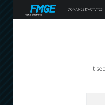
PRIMARY MENU
F
M
DOMAINES D’ACTIVITÉS
G
E
Génie Electrique
It se
Recher