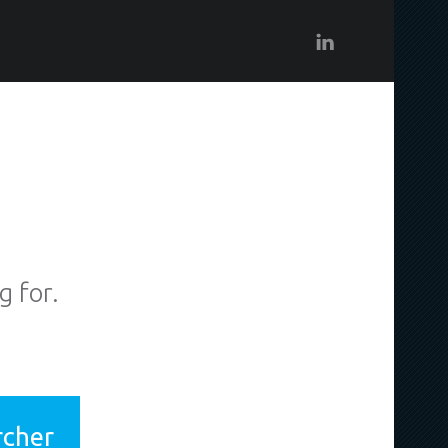
LinkedIN
D
g for.