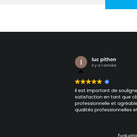
luc pithon
il y a 1 année
Il est important de souligne
satisfaction en tant que c
professionnelle et agréable
qualités professionnelles 
remarquables. Je ne peux
Évaluati